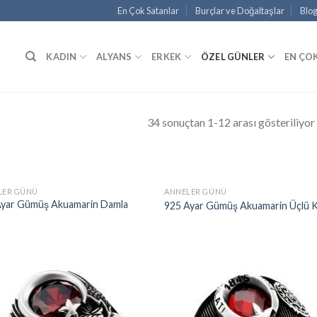
En Çok Satanlar
Burçlar ve Doğaltaşlar
Blo
KADIN
ALYANS
ERKEK
ÖZEL GÜNLER
EN ÇO
34 sonuçtan 1-12 arası gösteriliyor
LER GÜNÜ
ANNELER GÜNÜ
Ayar Gümüş Akuamarin Damla
925 Ayar Gümüş Akuamarin Üçlü 