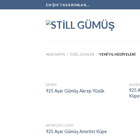
Skip
EN ŞIK TASARIMLAR...
to
content
ANA SAYFA
/
ÖZEL GÜNLER
/
YENI YIL HEDIYELERI
ERKEK
ANNE
925 
925 Ayar Gümüş Akrep Yüzük
Küpe
ANNELER GÜNÜ
925 Ayar Gümüş Ametist Küpe