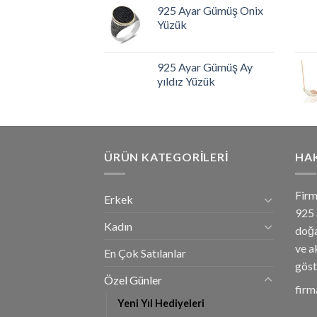
925 Ayar Gümüş Onix
Yüzük
925 Ayar Gümüş Ay
yıldız Yüzük
ÜRÜN KATEGORILERI
HA
Firm
Erkek
925 
Kadın
doğa
ve a
En Çok Satılanlar
göst
Özel Günler
firm
Yeni Yıl Hediyeleri