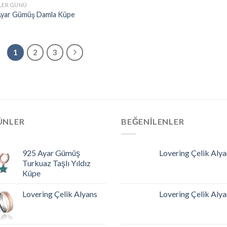
LER GÜNÜ
Ayar Gümüş Damla Küpe
1
2
3
ÜNLER
BEĞENILENLER
925 Ayar Gümüş
Lovering Çelik Alya
Turkuaz Taşlı Yıldız
Küpe
Lovering Çelik Alyans
Lovering Çelik Alya