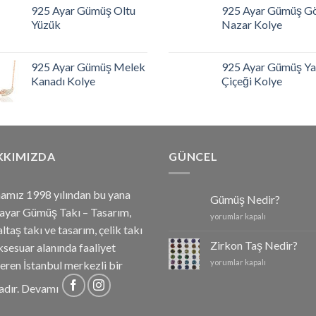
925 Ayar Gümüş Oltu
925 Ayar Gümüş G
Yüzük
Nazar Kolye
925 Ayar Gümüş Melek
925 Ayar Gümüş Y
Kanadı Kolye
Çiçeği Kolye
KKIMIZDA
GÜNCEL
amız 1998 yılından bu yana
Gümüş Nedir?
ayar Gümüş Takı – Tasarım,
Gümüş
yorumlar kapalı
ltaş takı ve tasarım, çelik takı
Nedir?
için
Zirkon Taş Nedir?
ksesuar alanında faaliyet
Zirkon
yorumlar kapalı
eren İstanbul merkezli bir
Taş
Nedir?
adır.
Devamı
için