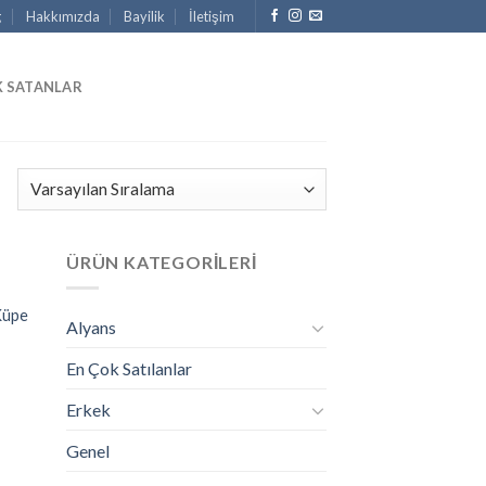
g
Hakkımızda
Bayilik
İletişim
K SATANLAR
ÜRÜN KATEGORILERI
Küpe
Alyans
En Çok Satılanlar
Erkek
Genel