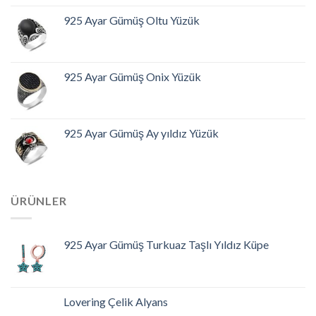
925 Ayar Gümüş Oltu Yüzük
925 Ayar Gümüş Onix Yüzük
925 Ayar Gümüş Ay yıldız Yüzük
ÜRÜNLER
925 Ayar Gümüş Turkuaz Taşlı Yıldız Küpe
Lovering Çelik Alyans