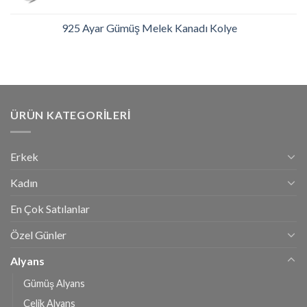
925 Ayar Gümüş Melek Kanadı Kolye
ÜRÜN KATEGORILERI
Erkek
Kadın
En Çok Satılanlar
Özel Günler
Alyans
Gümüş Alyans
Çelik Alyans