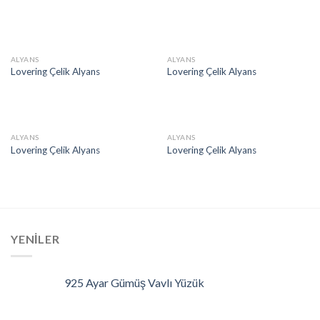
ALYANS
ALYANS
Lovering Çelik Alyans
Lovering Çelik Alyans
ALYANS
ALYANS
Lovering Çelik Alyans
Lovering Çelik Alyans
YENILER
925 Ayar Gümüş Vavlı Yüzük